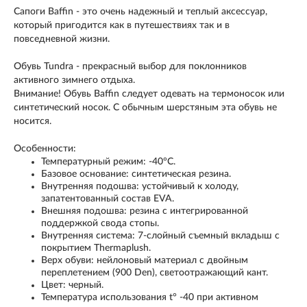
Сапоги Baffin - это очень надежный и теплый аксессуар,
который пригодится как в путешествиях так и в
повседневной жизни.
Обувь Tundra - прекрасный выбор для поклонников
активного зимнего отдыха.
Внимание! Обувь Baffin следует одевать на термоносок или
синтетический носок. С обычным шерстяным эта обувь не
носится.
Особенности:
Температурный режим: -40°С.
Базовое основание: синтетическая резина.
Внутренняя подошва: устойчивый к холоду,
запатентованный состав EVA.
Внешняя подошва: резина с интегрированной
поддержкой свода стопы.
Внутренняя система: 7-слойный съемный вкладыш с
покрытием Thermaplush.
Верх обуви: нейлоновый материал с двойным
переплетением (900 Den), светоотражающий кант.
Цвет: черный.
Температура использования t° -40 при активном