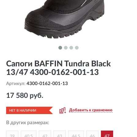
Сапоги BAFFIN Tundra Black
13/47 4300-0162-001-13
Артикул:
4300-0162-001-13
17 580 руб.
Добавить к сравнению
НЕТ В НАЛИЧИИ
В других размерах:
39
40,5
42
43
44,5
46
47